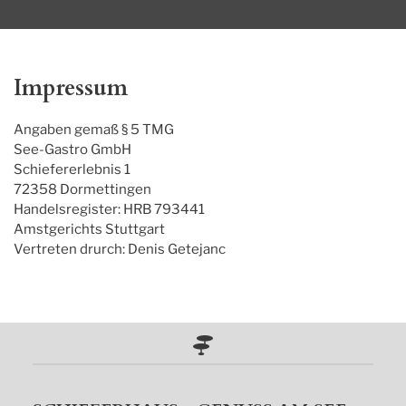
Impressum
Angaben gemaß § 5 TMG

See-Gastro GmbH

Schiefererlebnis 1

72358 Dormettingen

Handelsregister: HRB 793441

Amstgerichts Stuttgart

Vertreten drurch: Denis Getejanc